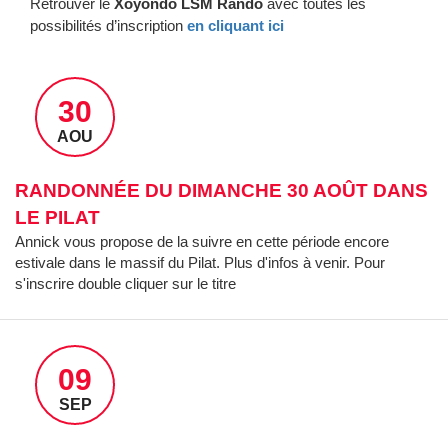
Retrouver le
Xoyondo LSM Rando
avec toutes les
possibilités d’inscription
en cliquant ici
LSM RANDO
30
t infos séjours
AOU
 sorties et séjours
ils Rando
RANDONNÉE DU DIMANCHE 30 AOÛT DANS
pour randonneur débutant
LE PILAT
 une rando
Annick vous propose de la suivre en cette période encore
estivale dans le massif du Pilat. Plus d'infos à venir. Pour
 des Rando – Index IBP
s'inscrire double cliquer sur le titre
ite rando itinérante
intérieur et autres doc. officiels
09
rincipal LSM
SEP
ons sportives