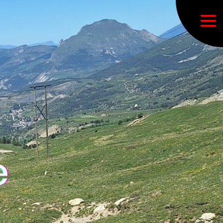
urs
séjours
eur débutant
 Index IBP
inérante
autres doc. officiels