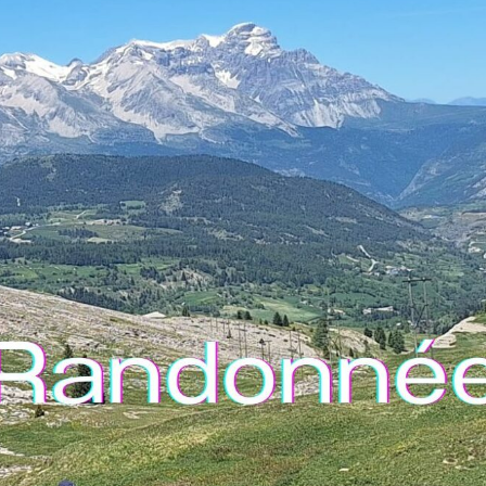
Accueil LSM RANDO
Agenda
Planning et infos séjo
Photos des sorties et 
Les conseils Rando
Conseils pour randonn
Organiser une rando
Cotations des Rando –
Mon Gr – site rando it
Règlement intérieur et 