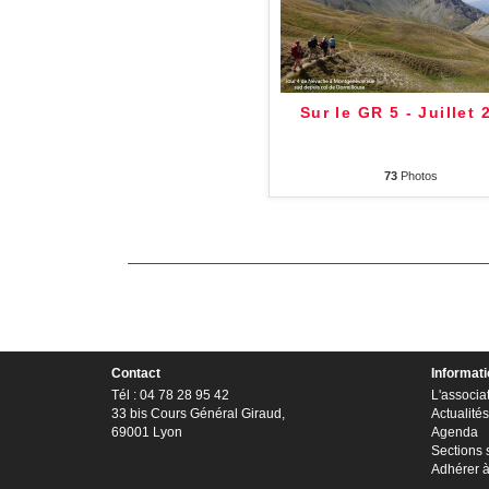
Sur le GR 5 - Juillet 
73
Photos
Contact
Informat
Tél : 04 78 28 95 42
L'associa
33 bis Cours Général Giraud,
Actualités
69001 Lyon
Agenda
Sections 
Adhérer 