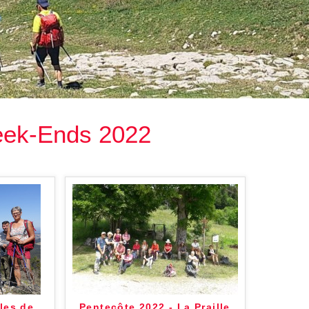
Accueil principal LSM
Nos sections sportive
eek-Ends 2022
les de
Pentecôte 2022 - La Praille