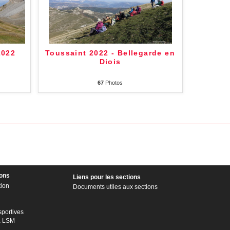
2022
Toussaint 2022 - Bellegarde en
Diois
67
Photos
ions
Liens pour les sections
tion
Documents utiles aux sections
sportives
à LSM