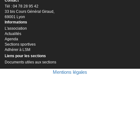
Contact
Tél : 04 78 28 95 42
33 bis Cours Général Giraud,
69001 Lyon
Informations
L'association
Actualités
Agenda
Sections sportives
Adhérer à LSM
Liens pour les sections
Documents utiles aux sections
Mentions légales