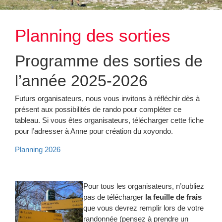
 une rando
 des Rando – Index IBP
Planning des sorties
ite rando itinérante
intérieur et autres doc. officiels
Programme des sorties de
l’année 2025-2026
rincipal LSM
Futurs organisateurs, nous vous invitons à réfléchir dès à
ons sportives
présent aux possibilités de rando pour compléter ce
tableau. Si vous êtes organisateurs, télécharger cette fiche
pour l’adresser à Anne pour création du xoyondo.
Planning 2026
Pour tous les organisateurs, n’oubliez
pas de télécharger
la feuille de frais
que vous devrez remplir lors de votre
randonnée (pensez à prendre un