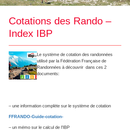
intérieur et autres doc. officiels
Cotations des Rando –
rincipal LSM
Index IBP
ons sportives
Le système de cotation des randonnées
utilisé par la Fédération Française de
Randonnées à découvrir dans ces 2
documents:
– une information complète sur le système de cotation
FFRANDO-Guide-cotation-
– un mémo sur le calcul de l’IBP