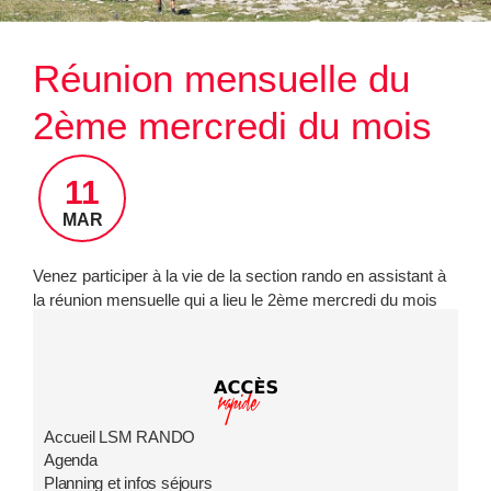
rincipal LSM
Réunion mensuelle du
ons sportives
2ème mercredi du mois
11
MAR
Venez participer à la vie de la section rando en assistant à
la réunion mensuelle qui a lieu le 2ème mercredi du mois
dans les locaux de la Croix Rousse, 33 cours Général
Giraud. Arrêt bus Duroc.
Accueil LSM RANDO
Agenda
Planning et infos séjours