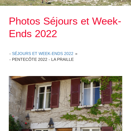
intérieur et autres doc. officiels
Photos Séjours et Week-
rincipal LSM
Ends 2022
ons sportives
SÉJOURS ET WEEK-ENDS 2022
»
PENTECÔTE 2022 - LA PRAILLE